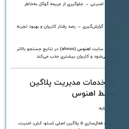
لاگین امنیتی → جلوگیری از جریمه گوگل به‌خاطر
دافزار.
لاگین گزارش‌گیری → رصد رفتار کاربران و بهبود تجربه
اربری.
تیجه: سایت
اهنوس (ahnos)
در نتایج جستجو بالاتر
یده می‌شود و کاربران بیشتری جذب می‌کند.
خدمات مدیریت پلاگین
وسط اهنوس
کیج پایه:
نصب و فعال‌سازی ۵ پلاگین اصلی (سئو، کش، امنیت،