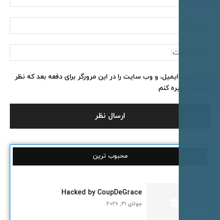
ایمیل:*
وب
سایت:
ام من، ایمیل، و وب سایت را در این مرورگر برای دفعه بعد که نظر
م ذخیره کنم.
محبوب ترین
Hacked by CoupDeGrace
جولای 31, 2026