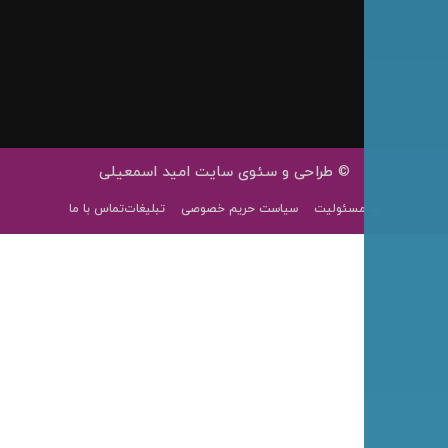
0919 079 0775
Parand Darou
ahnos.ir
info@ahnos.ir
© طراحی و سئوی سایت امید اسمعیلی
رد مسئولیت
سیاست حریم خصوصی
تبلیغات
تماس با ما