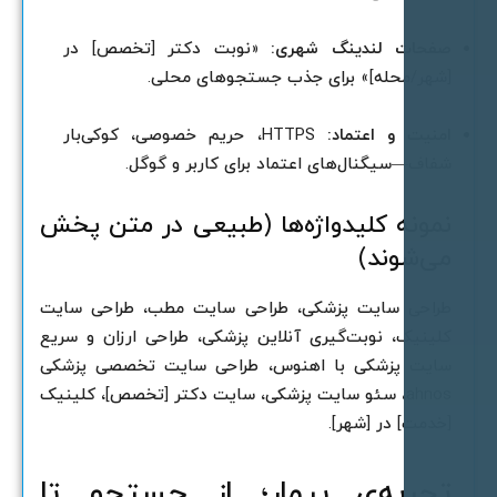
فحات لندینگ شهری:
«نوبت دکتر [تخصص] در
شهر/محله]» برای جذب جستجوهای محلی.
منیت و اعتماد:
HTTPS، حریم خصوصی، کوکی‌بار
فاف—سیگنال‌های اعتماد برای کاربر و گوگل.
مونه کلیدواژه‌ها (طبیعی در متن پخش
ی‌شوند)
راحی سایت پزشکی، طراحی سایت مطب، طراحی سایت
لینیک، نوبت‌گیری آنلاین پزشکی، طراحی ارزان و سریع
ایت پزشکی با اهنوس، طراحی سایت تخصصی پزشکی
ahnos، سئو سایت پزشکی، سایت دکتر [تخصص]، کلینیک
خدمت] در [شهر].
جربه‌ی بیمار؛ از جستجو تا