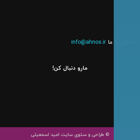
س با ما
info@ahnos.ir
مارو دنبال کن!
0919 079 0775
Parand Darou
ahnos.ir
info@ahnos.ir
© طراحی و سئوی سایت امید اسمعیلی