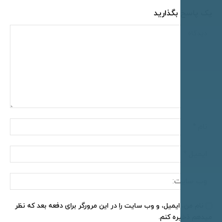
پاسخ بگذارید
اه
نام:*
ایمیل:*
وب
سایت:
ام من، ایمیل، و وب سایت را در این مرورگر برای دفعه بعد که نظر
م ذخیره کنم.