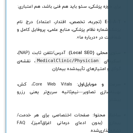
رای حوزه پزشکی، سئو باید هم فنی باشد، هم اعتباری:
E-E-A-
(تجربه، تخصص، اقتدار، اعتماد): درج نام
زشک/شماره نظام پزشکی، منابع علمی، پروفایل کامل و
فافیت در «درباره ما».
ئوی محلی (Local SEO):
آدرس/تلفن ثابت (NAP)،
MedicalClinic/Physician
سکیما‌ی
، نقشه‌ی
وگل و امتیازهای تأییدشده بیماران.
رعت و موبایل‌اول:
Core Web Vitals، کش،
هینه‌سازی تصاویر—نیم‌ثانیه سریع‌تر یعنی رزرو
یشتر.
اختار محتوا:
صفحات اختصاصی برای هر خدمت/
بیماری (بدون ادعای درمانی اغراق‌آمیز)، FAQ
شانه‌گذاری‌شده.