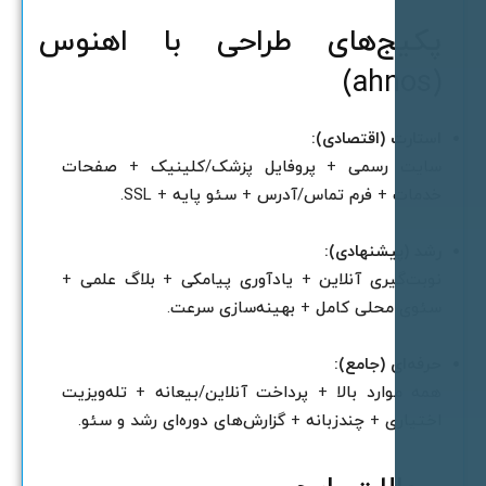
کیج‌های طراحی با اهنوس
(ahnos
ستارت (اقتصادی):
ایت رسمی + پروفایل پزشک/کلینیک + صفحات
دمات + فرم تماس/آدرس + سئو پایه + SSL.
شد (پیشنهادی):
وبت‌گیری آنلاین + یادآوری پیامکی + بلاگ علمی +
ئوی محلی کامل + بهینه‌سازی سرعت.
رفه‌ای (جامع):
مه موارد بالا + پرداخت آنلاین/بیعانه + تله‌ویزیت
ختیاری + چندزبانه + گزارش‌های دوره‌ای رشد و سئو.