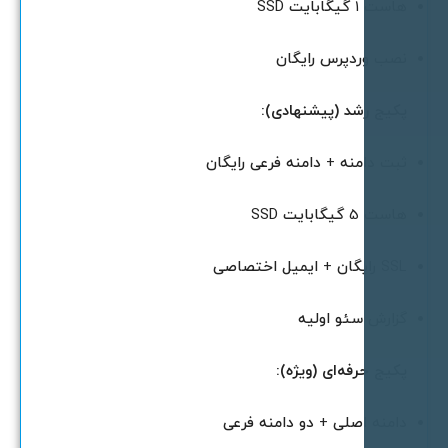
است 1 گیگابایت SSD
صب وردپرس رایگان
کیج رشد (پیشنهادی):
بت دامنه + دامنه فرعی رایگان
است 5 گیگابایت SSD
SS رایگان + ایمیل اختصاصی
زارش سئو اولیه
کیج حرفه‌ای (ویژه):
امنه اصلی + دو دامنه فرعی