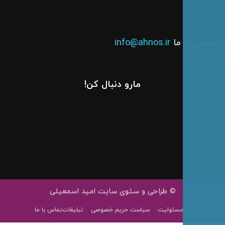
س با ما
info@ahnos.ir
مارو دنبال کن!
0919 079 0775
Parand Darou
ahnos.ir
info@ahnos.ir
© طراحی و سئوی سایت امید اسمعیلی
رد مسئولیت
سیاست حریم خصوصی
تبلیغات
تماس با ما