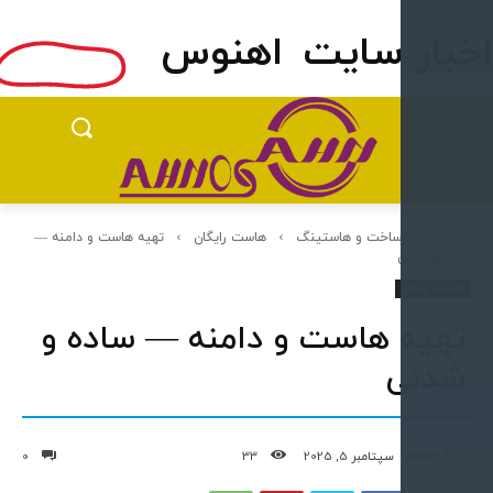
ار سایت
اهنوس
زیرساخت و هاستینگ
هاست رایگان
تهیه هاست و دامنه —
 و شدنی
 رایگان
یه هاست و دامنه — ساده و
دنی
admin
سپتامبر 5, 2025
33
0