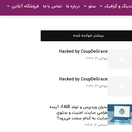
ندینگ و گرافیک
سئو
درباره ما
تماس با ما
فروشگاه آنلاین
بیشتر خوانده شده
Hacked by CoupDeGrace
جولای 31, 2026
Hacked by CoupDeGrace
جولای 31, 2026
بحران وردپرس و تولد FAIR؛ آینده
طراحی سایت، امنیت و سئوی
سایت به کدام سمت می‌رود؟
دسامبر 12, 2025