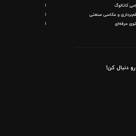
حی کاتالوگ
1
م‌برداری و عکاسی صنعتی
1
وی حرفه‌ای
1
رو دنبال کن!
ahnos.ir
Parand Darou
0919 079 0775
info@ahnos.ir