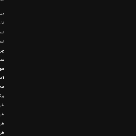
شیشه ای شفاف برای زندگی
آوریل 13, 2022
دس
اخبا
آمبروز به دنبال پیشنهادهایی در
اسل
ساختمان مرکز شهر برای آپارتمان
ها است
اسل
آوریل 13, 2022
چرا
ساخ
خانه تک رنگ مدرن با تراس و پله
مو
های آرام و دنج
آوریل 13, 2022
آم
مدی
بوهو سه تخته اسکاندیناویایی
برن
تزئین شده با رنگ های خنثی
طرا
آوریل 13, 2022
طرا
طرا
خانه لوکس چهار خوابه با خانه
حمام سنگی رومی
طرا