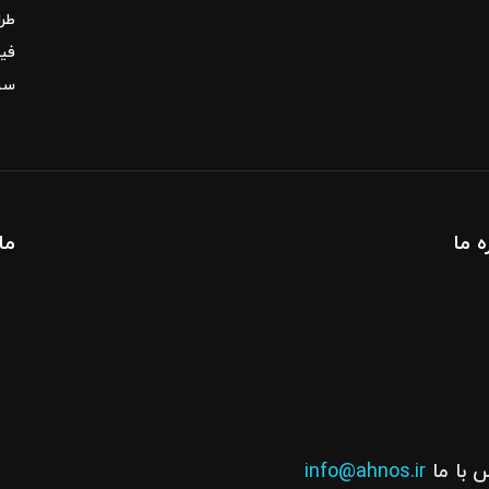
آوریل 13, 2022
طرا
فیل
سئ
ه ما
ما
 با ما
info@ahnos.ir