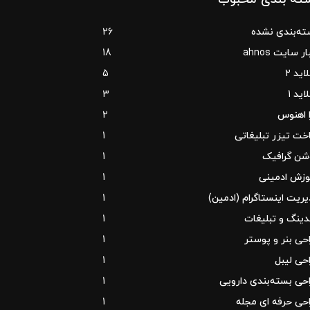
ته‌بندی نشده
26
ر سایت ahnos
18
اید 2
5
اید 1
3
 اهنوس
2
ت تیزر تبلیغاتی
1
شن گرافیک
1
وزش ادمینی
1
ریت اینستاگرام (ادمین)
1
دینگ و تبلیغات
1
حی بنر و پوستر
1
حی لیبل
1
حی بسته‌بندی دارویی
1
حی حرفه ای مجله
1