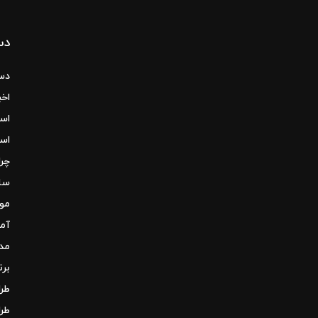
پست های محبوب
پاتریشیا اورکیولا کت میزهای
دس
شیشه ای شفاف برای زندگی
آوریل 13, 2022
دس
اخبا
آمبروز به دنبال پیشنهادهایی در
اسل
ساختمان مرکز شهر برای آپارتمان
ها است
اسل
آوریل 13, 2022
چرا
ساخ
خانه تک رنگ مدرن با تراس و پله
مو
های آرام و دنج
آوریل 13, 2022
آم
مدی
بوهو سه تخته اسکاندیناویایی
برن
تزئین شده با رنگ های خنثی
طرا
آوریل 13, 2022
طرا