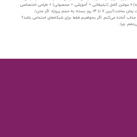
+ طراحی اختصاصی المان‌ها + تحویل ۱۰ روزه. حرفه‌ای (ویژه):۶ موشن کامل (تبلیغاتی + آموزشی + محصولی) + طراحی اختصاصی
+ موسیقی اختصاصی + مشاوره کمپین. سوالات رایج مدت زمان ساخت؟بین ۷ تا ۱۴ روز بسته به حجم پروژه. اگر متن/
ذاب آماده می‌کنم. اگر بخواهیم فقط برای شبکه‌های اجتماعی باشد؟
هم. چرا...