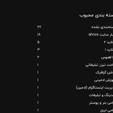
ته بندی محبوب
ته‌بندی نشده
26
ر سایت ahnos
18
اید 2
5
اید 1
3
 اهنوس
2
ت تیزر تبلیغاتی
1
شن گرافیک
1
وزش ادمینی
1
ریت اینستاگرام (ادمین)
1
دینگ و تبلیغات
1
حی بنر و پوستر
1
حی لیبل
1