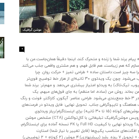
موشن گرافیک
0
م برند شما را زنده و متحرک کند، اینجا دقیقاً همان‌جاست.من با
ی‌سازم که هم زیباست، هم قابل فهم، و هم مشتری واقعی جذب می‌کند.
ا سه چیز است:داستان ساده + طراحی تمیز + حرکت روان. چرا
موشن‌گرافیک؟ چون چشم مخاطب به تصویر متحرک جذب می‌شود. چون یک ویدئوی ۳۰ ثانیه‌ای از هزار خط توضیح قوی‌تر
ب، تیک‌تاک) به ویدئو امتیاز بیشتری می‌دهد. و مهم‌تر: برند شما
ود؛ من کاری می‌کنم «اهنوس / ahnos» در ذهن بماند. روش من (ساده، اما منظم) به جای قول‌های مبهم، یک
برنامه‌ی روشن دارم: اسکریپت و داستان کوتاه: پیام شما در ۳ خط جمع‌بندی می‌شود. طراحی عناصر: آیکون، کاراکتر، فونت و رنگ
Animat): حرکت روان، موزیک هماهنگ و تایپوگرافی جذاب. تحویل نهایی: فایل ویدئو در فرمت‌های
مختلف (برای اینستاگرام، سایت، یوتیوب). برنامه تولید موشن‌های کوتاه (۱۵ تا ۳۰ ثانیه) برای اینستاگرام/ریلز ویدئوی
توضیح‌دهنده (Explainer Video) برای معرفی محصول/سرویس موشن‌گرافیک تبلیغاتی با کال‌تو‌اکشن (CTA) مشخص موشن
آموزشی یا اینفوگرافیک متحرک چه چیزی تحویل می‌گیرید؟ ویدئو نهایی با کیفیت Full HD یا 4K نسخه آماده برای اینستاگرام،
فکت‌های متناسب پکیج‌ها (قابل تغییر با نیاز شما) استارت
(اقتصادی):۲ موشن کوتاه (۱۵–۳۰ ثانیه) + موزیک آماده + تحویل ۷ روزه. رشد (پیشنهادی):۴ موشن (۲ کوتاه + ۲ توضیحی)