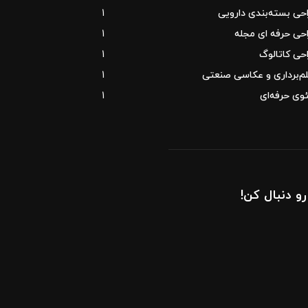
حی بسته‌بندی دارویی
1
حی حرفه ای مجله
1
حی کاتالوگ
1
م‌برداری و عکاسی صنعتی
1
وی حرفه‌ای
1
رو دنبال کن!
ahnos.ir
Parand Darou
0919 079 0775
info@ahnos.ir